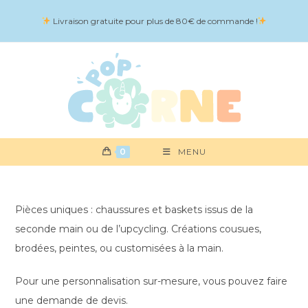
Skip
Livraison gratuite pour plus de 80€ de commande !
to
content
0
MENU
Pièces uniques : chaussures et baskets issus de la
seconde main ou de l’upcycling. Créations cousues,
brodées, peintes, ou customisées à la main.
Pour une personnalisation sur-mesure, vous pouvez faire
une demande de devis.